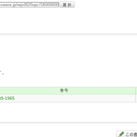
す。
巻号
49-1965