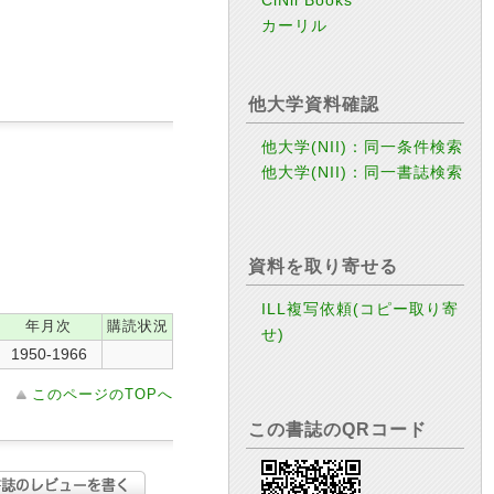
カーリル
他大学資料確認
他大学(NII)：同一条件検索
他大学(NII)：同一書誌検索
資料を取り寄せる
ILL複写依頼(コピー取り寄
年月次
購読状況
せ)
1950-1966
このページのTOPへ
この書誌のQRコード