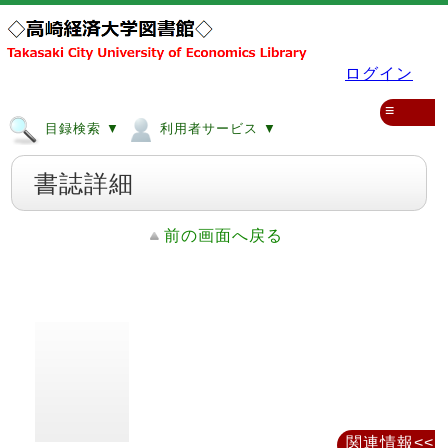
ログイン
≡
目録検索 ▼
利用者サービス ▼
書誌詳細
前の画面へ戻る
関連情報<<