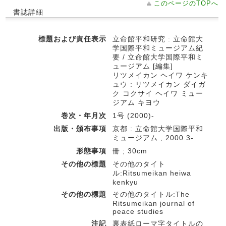
このページのTOPへ
書誌詳細
標題および責任表示
立命館平和研究 : 立命館大
学国際平和ミュージアム紀
要 / 立命館大学国際平和ミ
ュージアム [編集]
リツメイカン ヘイワ ケンキ
ュウ : リツメイカン ダイガ
ク コクサイ ヘイワ ミュー
ジアム キヨウ
巻次・年月次
1号 (2000)-
出版・頒布事項
京都 : 立命館大学国際平和
ミュージアム , 2000.3-
形態事項
冊 ; 30cm
その他の標題
その他のタイト
ル:Ritsumeikan heiwa
kenkyu
その他の標題
その他のタイトル:The
Ritsumeikan journal of
peace studies
注記
裏表紙ローマ字タイトルの