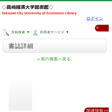
ログイン
≡
目録検索 ▼
利用者サービス ▼
書誌詳細
前の画面へ戻る
関連情報<<