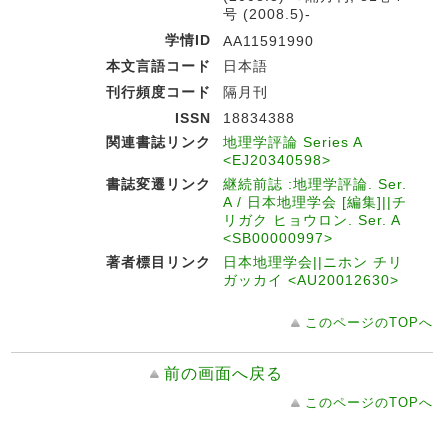
号 (2008.5)-
学情ID
AA11591990
本文言語コード
日本語
刊行頻度コード
隔月刊
ISSN
18834388
関連書誌リンク
地理学評論 Series A
<EJ20340598>
書誌変遷リンク
継続前誌 :地理学評論. Ser.
A / 日本地理学会 [編集]||チ
リガク ヒョウロン. Ser. A
<SB00000997>
著者標目リンク
日本地理学会||ニホン チリ
ガッカイ <AU20012630>
このページのTOPへ
前の画面へ戻る
このページのTOPへ