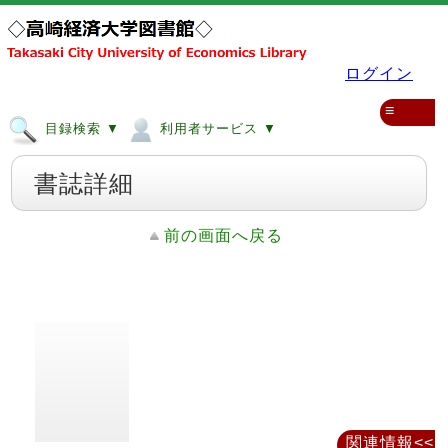
ログイン
≡
目録検索 ▼
利用者サービス ▼
書誌詳細
前の画面へ戻る
関連情報<<