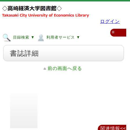
ログイン
≡
目録検索 ▼
利用者サービス ▼
書誌詳細
前の画面へ戻る
関連情報<<