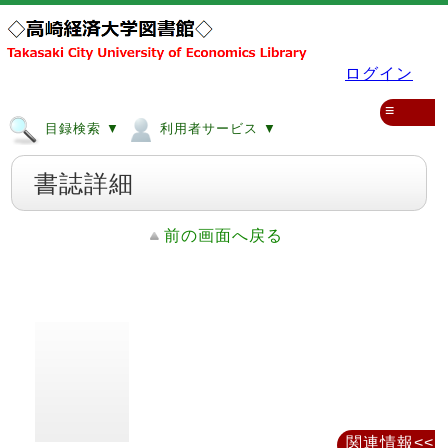
ログイン
≡
目録検索 ▼
利用者サービス ▼
書誌詳細
前の画面へ戻る
関連情報<<