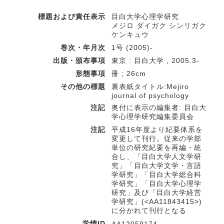
標題および責任表示
目白大学心理学研究
メジロ ダイガク シンリガク
ケンキュウ
巻次・年月次
1号 (2005)-
出版・頒布事項
東京 : 目白大学 , 2005.3-
形態事項
冊 ; 26cm
その他の標題
裏表紙タイトル:Mejiro
journal of psychology
注記
奥付に表示の編集者: 目白大
学心理学研究編集委員会
注記
平成16年度より紀要体系を
変更して刊行。従来の学部
単位の研究紀要を再編・統
合し、「目白大学人文学研
究」「目白大学文学・言語
学研究」「目白大学総合科
学研究」「目白大学心理学
研究」及び「目白大学経営
学研究」(<AA11843415>)
に分かれて刊行となる
学情ID
AA12059174