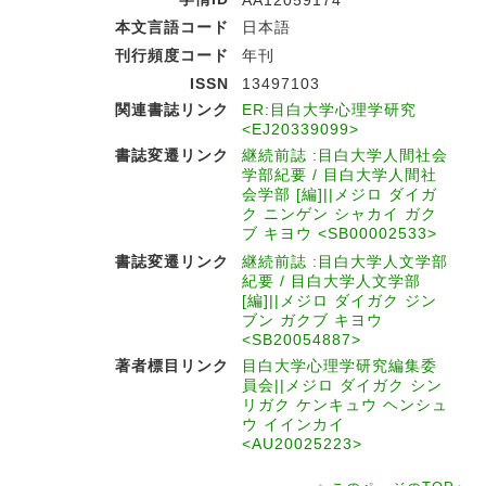
本文言語コード
日本語
刊行頻度コード
年刊
ISSN
13497103
関連書誌リンク
ER:目白大学心理学研究
<EJ20339099>
書誌変遷リンク
継続前誌 :目白大学人間社会
学部紀要 / 目白大学人間社
会学部 [編]||メジロ ダイガ
ク ニンゲン シャカイ ガク
ブ キヨウ <SB00002533>
書誌変遷リンク
継続前誌 :目白大学人文学部
紀要 / 目白大学人文学部
[編]||メジロ ダイガク ジン
ブン ガクブ キヨウ
<SB20054887>
著者標目リンク
目白大学心理学研究編集委
員会||メジロ ダイガク シン
リガク ケンキュウ ヘンシュ
ウ イインカイ
<AU20025223>