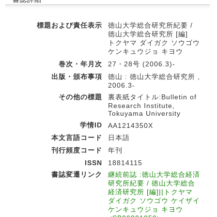
標題および責任表示
徳山大学総合研究所紀要 /
徳山大学総合研究所 [編]
トクヤマ ダイガク ソウゴウ
ケンキュウジョ キヨウ
巻次・年月次
27・28号 (2006.3)-
出版・頒布事項
徳山 : 徳山大学総合研究所 ,
2006.3-
その他の標題
裏表紙タイトル:Bulletin of
Research Institute,
Tokuyama University
学情ID
AA1214350X
本文言語コード
日本語
刊行頻度コード
年刊
ISSN
18814115
書誌変遷リンク
継続前誌 :徳山大学総合経済
研究所紀要 / 徳山大学総合
経済研究所 [編]||トクヤマ
ダイガク ソウゴウ ケイザイ
ケンキュウジョ キヨウ