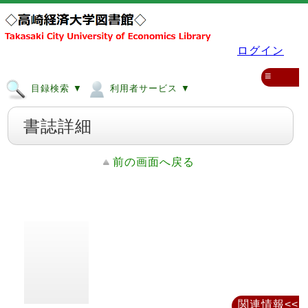
ログイン
≡
目録検索 ▼
利用者サービス ▼
書誌詳細
前の画面へ戻る
関連情報<<