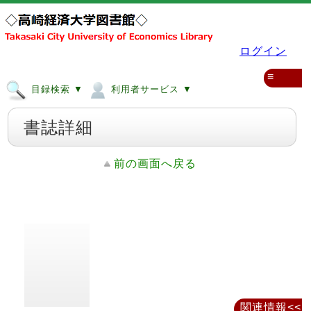
ログイン
≡
目録検索 ▼
利用者サービス ▼
書誌詳細
前の画面へ戻る
関連情報<<