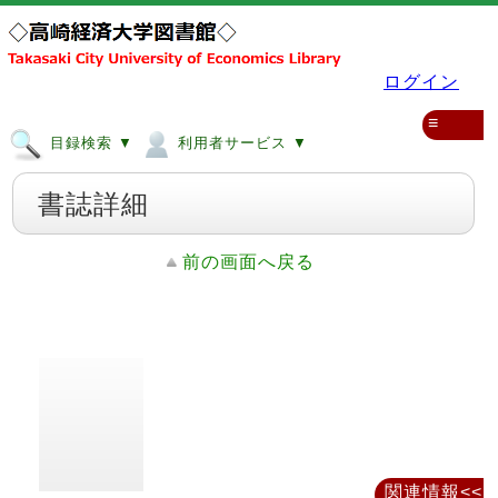
ログイン
≡
目録検索 ▼
利用者サービス ▼
書誌詳細
前の画面へ戻る
関連情報<<