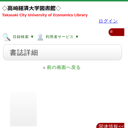
ログイン
≡
目録検索 ▼
利用者サービス ▼
書誌詳細
前の画面へ戻る
関連情報<<