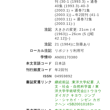
刊 (30-1 (1993.3) = 通巻
40集 (1993.3)-40-3
(2003.1) = 通巻71集
(2003.1))→年2回刊 (41-1
(2003.11) = 通巻72集
(2003.11)-)
注記
大きさの変更: 21cm (-4
(1963))→26cm (5 ([昭
42.12])-)
注記
21 (1984)に別冊あり
ローカル注記
リポジトリ利用可
学情ID
AN00170380
本文言語コード
日本語
刊行頻度コード
年2回刊
ISSN
04959892
書誌変遷リンク
継続前誌 :東洋大学紀要. 人
文・社会・自然科学篇 / 東
洋大学学術研究会||トウヨウ
ダイガク キヨウ. ジンブ
ン・シャカイ・シゼン カガ
クヘン <SB20010183>