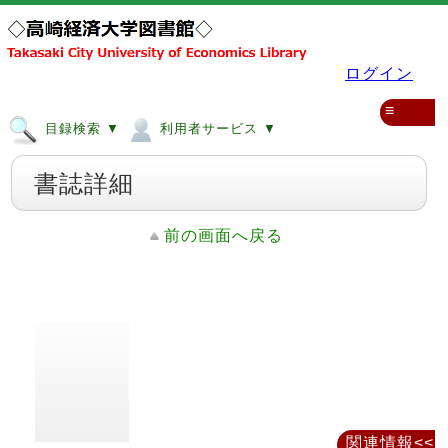
ログイン
≡
目録検索 ▼
利用者サービス ▼
書誌詳細
前の画面へ戻る
関連情報<<