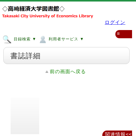
ログイン
≡
目録検索 ▼
利用者サービス ▼
書誌詳細
前の画面へ戻る
関連情報<<