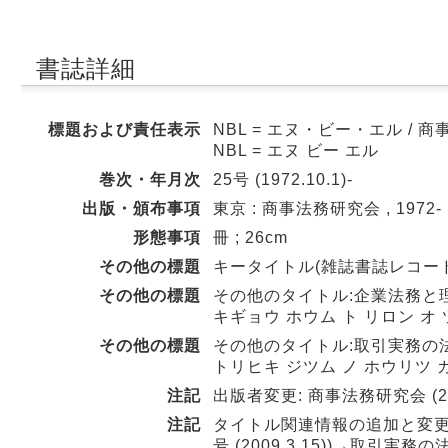
書誌詳細
標題および責任表示
NBL = エヌ・ビー・エル / 商
NBL = エヌ ビー エル
巻次・年月次
25号 (1972.10.1)-
出版・頒布事項
東京 : 商事法務研究会 , 1972-
形態事項
冊 ; 26cm
その他の標題
キータイトル(雑誌書誌レコード):N B
その他の標題
その他のタイトル:企業法務と理論をつ
キギョウ ホウム ト リロン オ
その他の標題
その他のタイトル:取引実務の法律ガイ
トリヒキ ジツム ノ ホウリツ 
注記
出版者変更: 商事法務研究会 (25号 (1
注記
タイトル関連情報の追加と変更: 企業法務
号 (2009.3.15))→取引実務の法律ガ