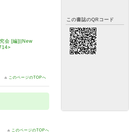
この書誌のQRコード
会 [編]||New
714>
このページのTOPへ
このページのTOPへ