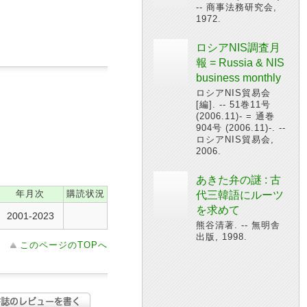
-- 商事法務研究会,
1972.
ロシアNIS調査月
報 = Russia & NIS
business monthly
ロシアNIS貿易会
[編]. -- 51巻11号
(2006.11)- = 通巻
904号 (2006.11)-. --
ロシアNIS貿易会,
2006.
あきた弁の謎 : 古
年月次
購読状況
代三韓語にルーツ
を求めて
2001-2023
熊谷清著. -- 無明舎
出版, 1998.
このページのTOPへ