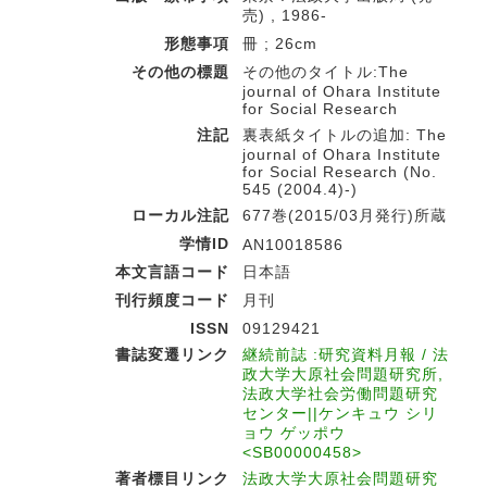
売) , 1986-
形態事項
冊 ; 26cm
その他の標題
その他のタイトル:The
journal of Ohara Institute
for Social Research
注記
裏表紙タイトルの追加: The
journal of Ohara Institute
for Social Research (No.
545 (2004.4)-)
ローカル注記
677巻(2015/03月発行)所蔵
学情ID
AN10018586
本文言語コード
日本語
刊行頻度コード
月刊
ISSN
09129421
書誌変遷リンク
継続前誌 :研究資料月報 / 法
政大学大原社会問題研究所,
法政大学社会労働問題研究
センター||ケンキュウ シリ
ョウ ゲッポウ
<SB00000458>
著者標目リンク
法政大学大原社会問題研究