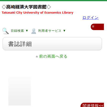
ログイン
≡
目録検索 ▼
利用者サービス ▼
書誌詳細
前の画面へ戻る
関連情報<<