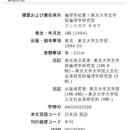
標題および責任表示
倫理学紀要 / 東京大学文学
部倫理学研究室
リンリガク キヨウ
巻次・年月次
1輯 (1984)-
出版・頒布事項
東京 : 東京大学文学部 ,
1984.10-
形態事項
冊 ; 21cm
注記
責任表示変更: 東京大学文学
部倫理学研究室 (1輯-8
輯)→東京大学大学院人文社
会系研究科倫理学研究室 (9
輯-)
注記
出版者変更: 東京大学文学部
(1輯-8輯)→東京大学大学院
人文社会系研究科 (9輯-)
学情ID
AN10032598
本文言語コード
日本語 英語
刊行頻度コード
年刊
ISSN
09105891