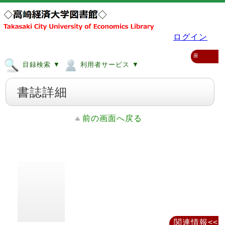
ログイン
≡
目録検索 ▼
利用者サービス ▼
書誌詳細
前の画面へ戻る
関連情報<<