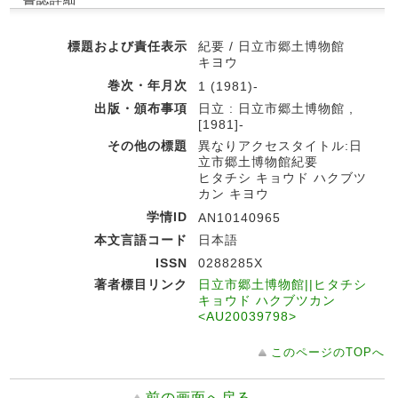
標題および責任表示
紀要 / 日立市郷土博物館
キヨウ
巻次・年月次
1 (1981)-
出版・頒布事項
日立 : 日立市郷土博物館 ,
[1981]-
その他の標題
異なりアクセスタイトル:日
立市郷土博物館紀要
ヒタチシ キョウド ハクブツ
カン キヨウ
学情ID
AN10140965
本文言語コード
日本語
ISSN
0288285X
著者標目リンク
日立市郷土博物館||ヒタチシ
キョウド ハクブツカン
<AU20039798>
このページのTOPへ
前の画面へ戻る