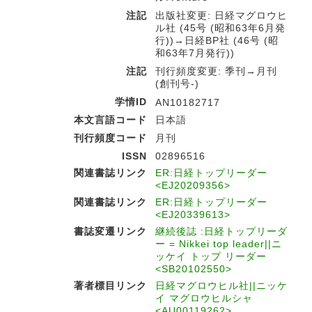
注記
出版社変更: 日経マグロウヒ
ル社 (45号 (昭和63年6月発
行))→日経BP社 (46号 (昭
和63年7月発行))
注記
刊行頻度変更: 季刊→月刊
(創刊号-)
学情ID
AN10182717
本文言語コード
日本語
刊行頻度コード
月刊
ISSN
02896516
関連書誌リンク
ER:日経トップリーダー
<EJ20209356>
関連書誌リンク
ER:日経トップリーダー
<EJ20339613>
書誌変遷リンク
継続後誌 :日経トップリーダ
ー = Nikkei top leader||ニ
ッケイ トップ リーダー
<SB20102550>
著者標目リンク
日経マグロウヒル社||ニッケ
イ マグロウヒルシャ
<AU00119262>