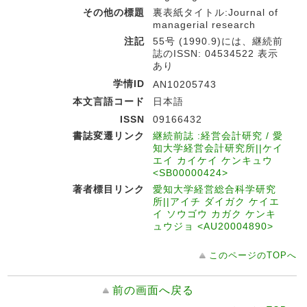
その他の標題
裏表紙タイトル:Journal of
managerial research
注記
55号 (1990.9)には、継続前
誌のISSN: 04534522 表示
あり
学情ID
AN10205743
本文言語コード
日本語
ISSN
09166432
書誌変遷リンク
継続前誌 :経営会計研究 / 愛
知大学経営会計研究所||ケイ
エイ カイケイ ケンキュウ
<SB00000424>
著者標目リンク
愛知大学経営総合科学研究
所||アイチ ダイガク ケイエ
イ ソウゴウ カガク ケンキ
ュウジョ <AU20004890>
このページのTOPへ
前の画面へ戻る