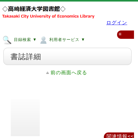
ログイン
≡
目録検索 ▼
利用者サービス ▼
書誌詳細
前の画面へ戻る
関連情報<<