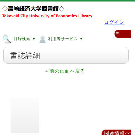
ログイン
≡
目録検索 ▼
利用者サービス ▼
書誌詳細
前の画面へ戻る
関連情報<<