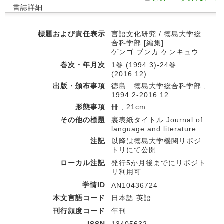
書誌詳細
標題および責任表示
言語文化研究 / 徳島大学総
合科学部 [編集]
ゲンゴ ブンカ ケンキュウ
巻次・年月次
1巻 (1994.3)-24巻
(2016.12)
出版・頒布事項
徳島 : 徳島大学総合科学部 ,
1994.2-2016.12
形態事項
冊 ; 21cm
その他の標題
裏表紙タイトル:Journal of
language and literature
注記
以降は徳島大学機関リポジ
トリにて公開
ローカル注記
発行5か月後までにリポジト
リ利用可
学情ID
AN10436724
本文言語コード
日本語 英語
刊行頻度コード
年刊
ISSN
13405632