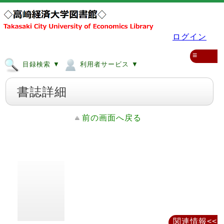
ログイン
≡
目録検索 ▼
利用者サービス ▼
書誌詳細
前の画面へ戻る
関連情報<<