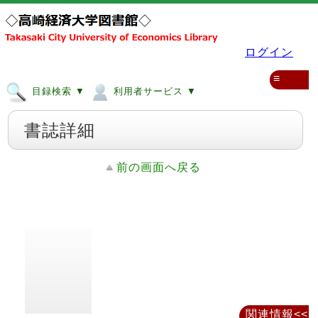
ログイン
≡
目録検索 ▼
利用者サービス ▼
書誌詳細
前の画面へ戻る
関連情報<<