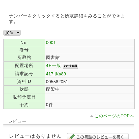
ナンバーをクリックすると所蔵詳細をみることができま
す。
No.
0001
巻号
所蔵館
図書館
4F一般
配置場所
請求記号
417||Ka89
資料ID
005582051
状態
配架中
返却予定日
予約
0件
このページのTOPへ
レビュー
レビューはありません