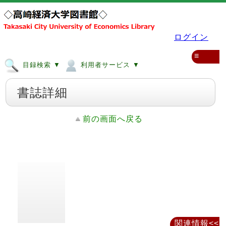
ログイン
≡
目録検索 ▼
利用者サービス ▼
書誌詳細
前の画面へ戻る
関連情報<<