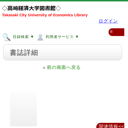
ログイン
≡
目録検索 ▼
利用者サービス ▼
書誌詳細
前の画面へ戻る
関連情報<<