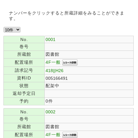
ナンバーをクリックすると所蔵詳細をみることができま
す。
No.
0001
巻号
所蔵館
図書館
4F一般
配置場所
請求記号
418||H26
資料ID
005166491
状態
配架中
返却予定日
予約
0件
No.
0002
巻号
所蔵館
図書館
4F一般
配置場所