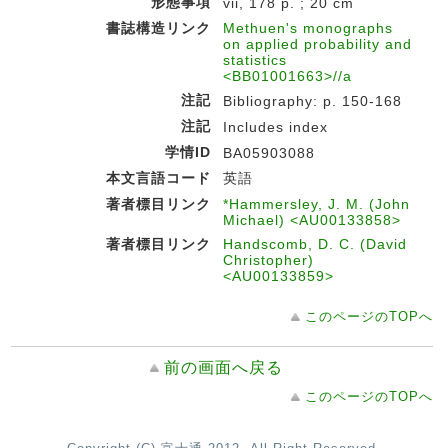
形態事項
vii, 178 p. ; 20 cm
書誌構造リンク
Methuen's monographs
on applied probability and
statistics
<BB01001663>//a
注記
Bibliography: p. 150-168
注記
Includes index
学情ID
BA05903088
本文言語コード
英語
著者標目リンク
*Hammersley, J. M. (John
Michael) <AU00133858>
著者標目リンク
Handscomb, D. C. (David
Christopher)
<AU00133859>
このページのTOPへ
前の画面へ戻る
このページのTOPへ