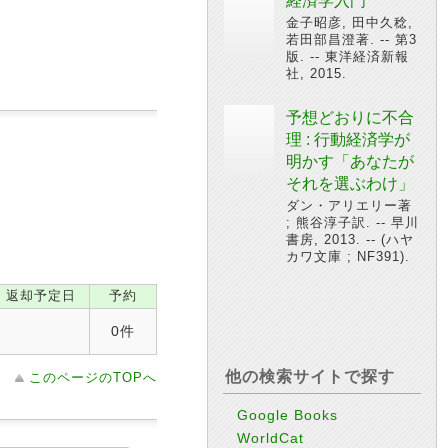
経済学入門
金子昭彦, 田中久稔,
若田部昌澄著. -- 第3
版. -- 東洋経済新報
社, 2015.
予想どおりに不合
理 : 行動経済学が
明かす「あなたが
それを選ぶわけ」
ダン・アリエリー著
; 熊谷淳子訳. -- 早川
書房, 2013. -- (ハヤ
カワ文庫 ; NF391).
返却予定日
予約
0件
他の検索サイトで探す
このページのTOPへ
Google Books
WorldCat