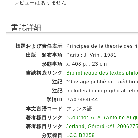
レビューはありません
書誌詳細
標題および責任表示
Principes de la théorie des r
出版・頒布事項
Paris : J. Vrin , 1981
形態事項
x, 408 p. ; 23 cm
書誌構造リンク
Bibliothèque des textes phil
注記
"Ouvrage publié en coédition
注記
Includes bibliographical ref
学情ID
BA07484044
本文言語コード
フランス語
著者標目リンク
*Cournot, A. A. (Antoine Au
著者標目リンク
Jorland, Gérard <AU200627
分類標目
LCC:B2258