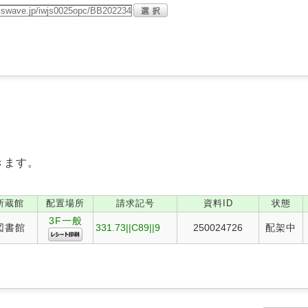
きます。
所蔵館
配置場所
請求記号
資料ID
状態
3F一般
図書館
331.73||C89||9
250024726
配架中