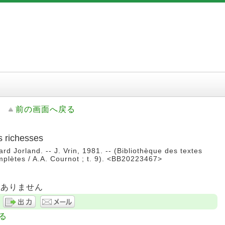
前の画面へ戻る
s richesses
rd Jorland. -- J. Vrin, 1981. -- (Bibliothèque des textes
plètes / A.A. Cournot ; t. 9). <BB20223467>
はありません
る