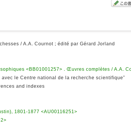
ichesses / A.A. Cournot ; édité par Gérard Jorland
osophiques <BB01001257> . Œuvres complètes / A.A. Cour
 avec le Centre national de la recherche scientifique"
erences and indexes
gustin), 1801-1877 <AU00116251>
52>