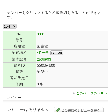
ナンバーをクリックすると所蔵詳細をみることができま
す。
No.
0001
巻号
所蔵館
図書館
4F一般
配置場所
請求記号
253||P93
資料ID
005394655
状態
配架中
返却予定日
予約
0件
このページのTOPへ
レビュー
レビューはありません