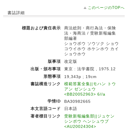
このページのTOPへ
書誌詳細
標題および責任表示
商法総則・商行為法・保険
法・海商法 / 受験新報編集
部編著
ショウポウ ソウソク ショウ
コウイホウ ホケンホウ カイ
ショウホウ
版事項
改定版
出版・頒布事項
東京 : 法学書院 , 1975.12
形態事項
19,343p ; 19cm
書誌構造リンク
模範答案全集||モハン トウ
アン ゼンシュウ
<BB20052963> 6//a
学情ID
BA30982665
本文言語コード
日本語
著者標目リンク
受験新報編集部||ジュケン
シンポウ ヘンシュウブ
<AU20024304>