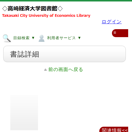
ログイン
≡
目録検索 ▼
利用者サービス ▼
書誌詳細
前の画面へ戻る
関連情報<<