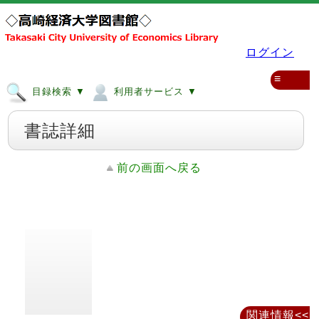
ログイン
≡
目録検索 ▼
利用者サービス ▼
書誌詳細
前の画面へ戻る
関連情報<<