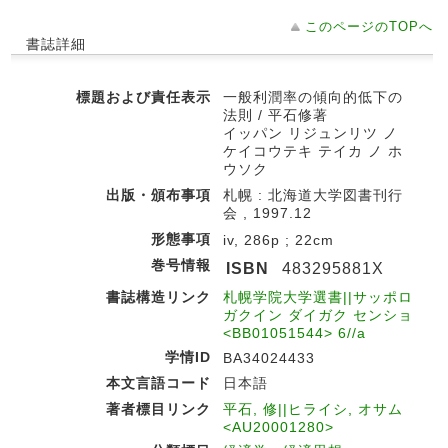
このページのTOPへ
書誌詳細
標題および責任表示
一般利潤率の傾向的低下の
法則 / 平石修著
イッパン リジュンリツ ノ
ケイコウテキ テイカ ノ ホ
ウソク
出版・頒布事項
札幌 : 北海道大学図書刊行
会 , 1997.12
形態事項
iv, 286p ; 22cm
巻号情報
ISBN
483295881X
書誌構造リンク
札幌学院大学選書||サッポロ
ガクイン ダイガク センショ
<BB01051544> 6//a
学情ID
BA34024433
本文言語コード
日本語
著者標目リンク
平石, 修||ヒライシ, オサム
<AU20001280>