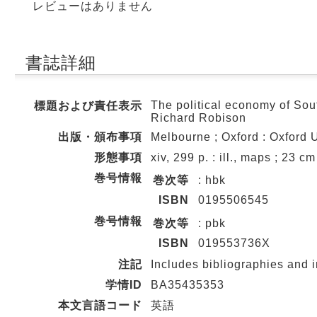
レビューはありません
書誌詳細
The political economy of Sou
標題および責任表示
Richard Robison
出版・頒布事項
Melbourne ; Oxford : Oxford U
形態事項
xiv, 299 p. : ill., maps ; 23 cm
巻号情報
巻次等
: hbk
ISBN
0195506545
巻号情報
巻次等
: pbk
ISBN
019553736X
注記
Includes bibliographies and 
学情ID
BA35435353
本文言語コード
英語