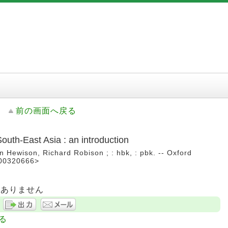
前の画面へ戻る
outh-East Asia : an introduction
 Hewison, Richard Robison ; : hbk, : pbk. -- Oxford
B00320666>
はありません
る