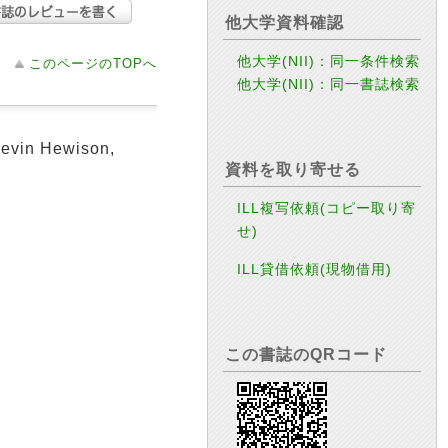
他大学資料確認
他大学(NII)：同一条件検索
このページのTOPへ
他大学(NII)：同一書誌検索
 Kevin Hewison,
資料を取り寄せる
ILL複写依頼(コピー取り寄
せ)
ILL貸借依頼(現物借用)
この書誌のQRコード