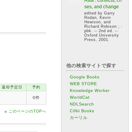
Asia : conflicts, cri
ses, and change
edited by Garry
Rodan, Kevin
Hewison, and
Richard Robison ; :
pbk. -- 2nd ed. --
Oxford University
Press, 2001.
他の検索サイトで探す
Google Books
WEB STORE
返却予定日
予約
Knowledge Worker
WorldCat
0件
NDLSearch
CiNii Books
このページのTOPへ
カーリル