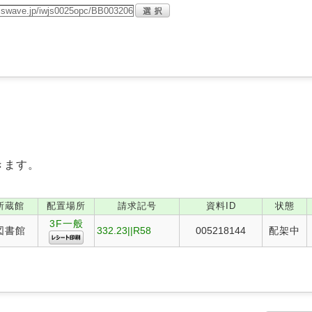
きます。
所蔵館
配置場所
請求記号
資料ID
状態
3F一般
図書館
332.23||R58
005218144
配架中