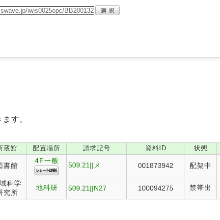
きます。
所蔵館
配置場所
請求記号
資料ID
状態
4F一般
509.21||メ
図書館
001873942
配架中
域科学
地科研
禁帯出
509.21||N27
100094275
研究所