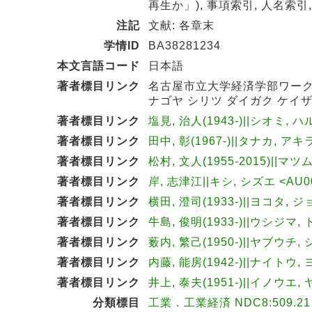
再生か」), 事項索引, 人名索引
注記
文献: 各章末
学情ID
BA38281234
本文言語コード
日本語
著者標目リンク
名古屋市立大学経済学部ワー
ナゴヤ シリツ ダイガク ケイザ
著者標目リンク
塩見, 治人(1943-)||シオミ, ハ
著者標目リンク
田中, 彰(1967-)||タナカ, アキラ
著者標目リンク
松村, 文人(1955-2015)||マツ
著者標目リンク
岸, 志津江||キシ, シズエ <AU00
著者標目リンク
横田, 澄司(1933-)||ヨコタ, ジ
著者標目リンク
牛島, 俊明(1933-)||ウシジマ, 
著者標目リンク
薮内, 繁己(1950-)||ヤブウチ, 
著者標目リンク
内藤, 能房(1942-)||ナイトウ, 
著者標目リンク
井上, 泰夫(1951-)||イノウエ, 
分類標目
工業．工業経済 NDC8:509.21