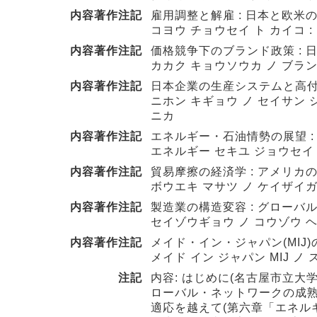
内容著作注記
雇用調整と解雇 : 日本と欧米の比
コヨウ チョウセイ ト カイコ :
内容著作注記
価格競争下のブランド政策 : 日
カカク キョウソウカ ノ ブラン
内容著作注記
日本企業の生産システムと高付加価
ニホン キギョウ ノ セイサン シ
ニカ
内容著作注記
エネルギー・石油情勢の展望 : 
エネルギー セキユ ジョウセイ 
内容著作注記
貿易摩擦の経済学 : アメリカの
ボウエキ マサツ ノ ケイザイガク
内容著作注記
製造業の構造変容 : グローバル
セイゾウギョウ ノ コウゾウ ヘ
内容著作注記
メイド・イン・ジャパン(MIJ)の
メイド イン ジャパン MIJ ノ
注記
内容: はじめに(名古屋市立大学
ローバル・ネットワークの成熟」
適応を越えて(第六章「エネル