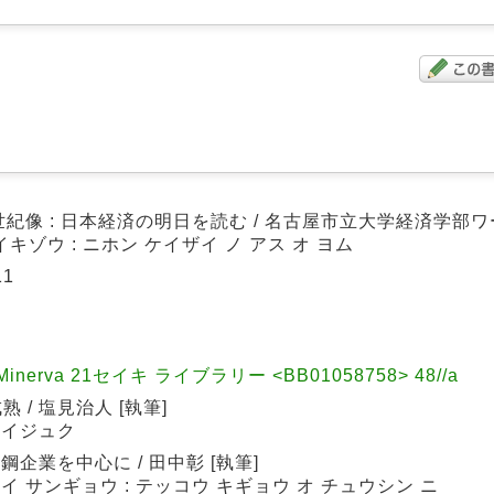
紀像 : 日本経済の明日を読む / 名古屋市立大学経済学部
イキゾウ : ニホン ケイザイ ノ アス オ ヨム
11
inerva 21セイキ ライブラリー <BB01058758> 48//a
/ 塩見治人 [執筆]
セイジュク
企業を中心に / 田中彰 [執筆]
イ サンギョウ : テッコウ キギョウ オ チュウシン ニ