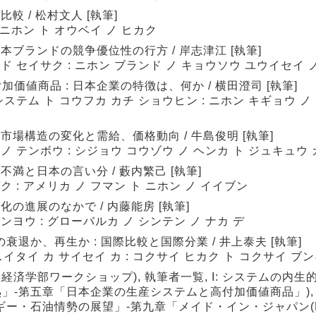
較 / 松村文人 [執筆]
 ニホン ト オウベイ ノ ヒカク
本ブランドの競争優位性の行方 / 岸志津江 [執筆]
ド セイサク : ニホン ブランド ノ キョウソウ ユウイセイ 
値商品 : 日本企業の特徴は、何か / 横田澄司 [執筆]
ステム ト コウフカ カチ ショウヒン : ニホン キギョウ ノ
市場構造の変化と需給、価格動向 / 牛島俊明 [執筆]
ノ テンボウ : シジョウ コウゾウ ノ ヘンカ ト ジュキュウ
不満と日本の言い分 / 藪内繁己 [執筆]
 : アメリカ ノ フマン ト ニホン ノ イイブン
化の進展のなかで / 内藤能房 [執筆]
ンヨウ : グローバルカ ノ シンテン ノ ナカ デ
衰退か、再生か : 国際比較と国際分業 / 井上泰夫 [執筆]
 スイタイ カ サイセイ カ : コクサイ ヒカク ト コクサイ ブ
経済学部ワークショップ), 執筆者一覧, I: システムの内生
-第五章「日本企業の生産システムと高付加価値商品」), I
ギー・石油情勢の展望」-第九章「メイド・イン・ジャパン(M