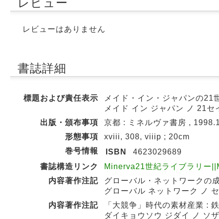
レビュー
レビューはありません
書誌詳細
標題および責任表示
メイド・イン・ジャパンの21世
メイド イン ジャパン ノ 21セ
出版・頒布事項
京都 : ミネルヴァ書房 , 1998.
形態事項
xviii, 308, viiip ; 20cm
巻号情報
ISBN
4623029689
書誌構造リンク
Minerva21世紀ライブラリー||M
内容著作注記
グローバル・ネットワークの成熟 
グローバル ネットワーク ノ 
内容著作注記
「大競争」時代の素材産業 : 鉄鋼
ダイキョウソウ ジダイ ノ ソザ