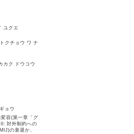
ノ ユクエ
 トクチョウ ワ ナ
 カカク ドウコウ
ンギョウ
的変容(第一章「グ
I: 対外制約への
IJ)の衰退か、