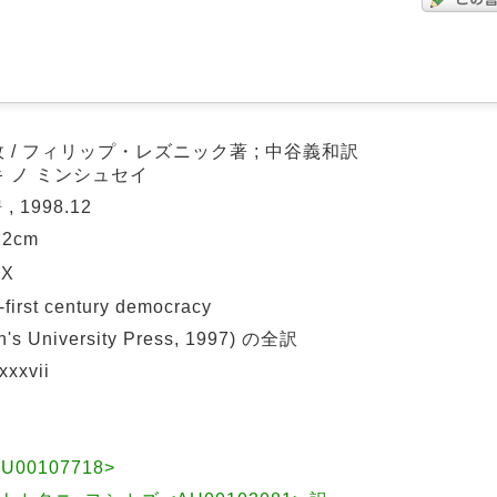
/ フィリップ・レズニック著 ; 中谷義和訳
 ノ ミンシュセイ
 1998.12
 22cm
4X
rst century democracy
's University Press, 1997) の全訳
xxvii
<AU00107718>