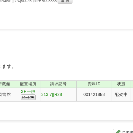
きます。
所蔵館
配置場所
請求記号
資料ID
状態
3F一般
図書館
313.7||R28
001421858
配架中