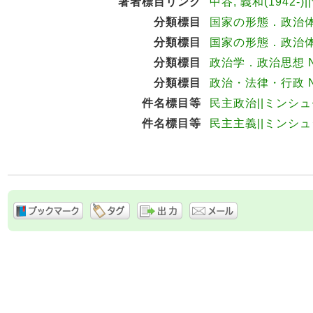
著者標目リンク
中谷, 義和(1942-)
分類標目
国家の形態．政治体制 
分類標目
国家の形態．政治体制 
分類標目
政治学．政治思想 ND
分類標目
政治・法律・行政 ND
件名標目等
民主政治||ミンシ
件名標目等
民主主義||ミンシ