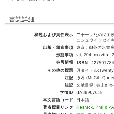
書誌詳細
標題および責任表示
二十一世紀の民主政 
ニジュウイッセイキ
出版・頒布事項
東京 : 御茶の水書房 ,
形態事項
vii, 204, xxxviip ;
巻号情報
ISBN
42750173
その他の標題
原タイトル:Twenty-fi
注記
原著 (McGill-Queen
注記
文献目録: 巻末p.ix-x
学情ID
BA38907619
本文言語コード
日本語
著者標目リンク
Resnick, Philip 