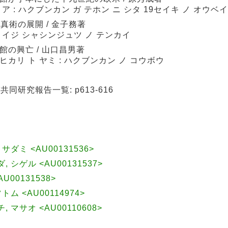
ア : ハクブンカン ガ テホン ニ シタ 19セイキ ノ オウベイ
術の展開 / 金子務著
メイジ シャシンジュツ ノ テンカイ
館の興亡 / 山口昌男著
ヒカリ ト ヤミ : ハクブンカン ノ コウボウ
研究報告一覧: p613-616
, サダミ <AU00131536>
ダ, シゲル <AU00131537>
U00131538>
ツトム <AU00114974>
チ, マサオ <AU00110608>