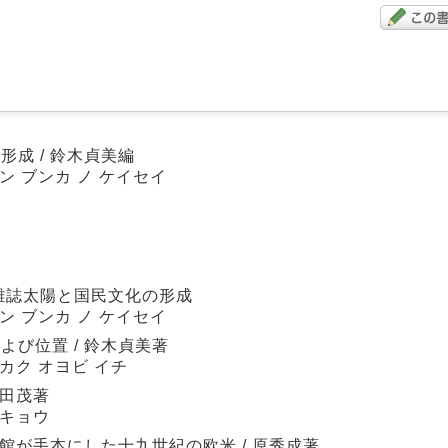
成 / 鈴木貞美編
ン ブンカ ノ ケイセイ
7
雑誌太陽と国民文化の形成
ン ブンカ ノ ケイセイ
び位置 / 鈴木貞美著
カク オヨビ イチ
和田茂著
ンキョウ
文館が手本にした十九世紀の欧米 / 原秀成著