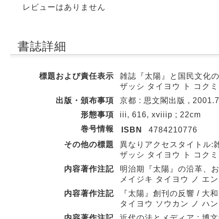
レビューはありません
書誌詳細
標題および責任表示
雑誌『太陽』と国民文化の形
ザッシ タイヨウ ト コクミ
出版・頒布事項
京都 : 思文閣出版 , 2001.
形態事項
iii, 616, xviiip ; 22cm
巻号情報
ISBN
4784210776
その他の標題
異なりアクセスタイトル:
ザッシ タイヨウ ト コクミ
内容著作注記
明治期『太陽』の沿革、およ
メイジキ タイヨウ ノ エン
内容著作注記
『太陽』創刊の反響 / 大
タイヨウ ソウカン ノ ハ
内容著作注記
近代の法とメディア : 博