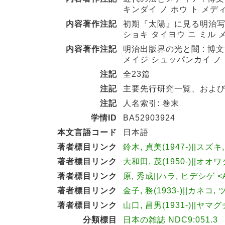
キンダイ ノ ホウ ト メディ
内容著作注記
初期『太陽』に見る明治写真
ショキ タイヨウ ニ ミル 
内容著作注記
明治出版界の光と闇 : 博文
メイジ シュッパンカイ ノ 
注記
全23篇
注記
主要先行研究一覧、および共同
注記
人名索引: 巻末
学情ID
BA52903924
本文言語コード
日本語
著者標目リンク
鈴木, 貞美(1947-)||スズキ
著者標目リンク
大和田, 茂(1950-)||オオワ
著者標目リンク
原, 秀成||ハラ, ヒデシゲ <A
著者標目リンク
金子, 務(1933-)||カネコ, 
著者標目リンク
山口, 昌男(1931-)||ヤマグ
分類標目
日本の雑誌 NDC9:051.3