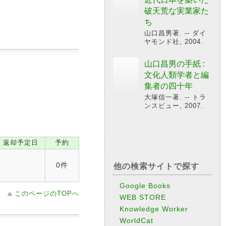
破天荒な実業家た
ち
山口昌男著. -- ダイ
ヤモンド社, 2004.
山口昌男の手紙 :
文化人類学者と編
集者の四十年
大塚信一著. -- トラ
ンスビュー, 2007.
返却予定日
予約
0件
他の検索サイトで探す
Google Books
このページのTOPへ
WEB STORE
Knowledge Worker
WorldCat