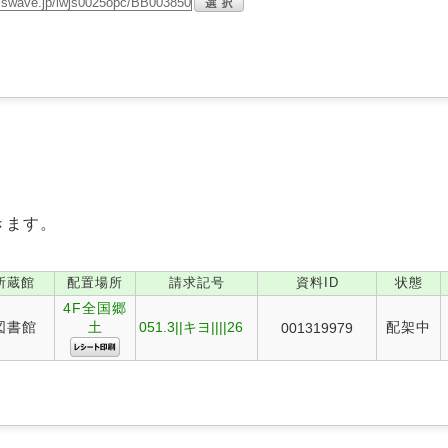
きます。
所蔵館
配置場所
請求記号
資料ID
状態
4F全国郷
図書館
土
051.3||キヨ||||26
配架中
001319979