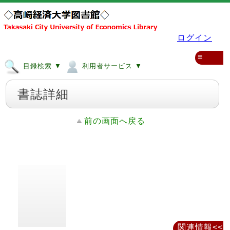
ログイン
≡
目録検索 ▼
利用者サービス ▼
書誌詳細
前の画面へ戻る
関連情報<<