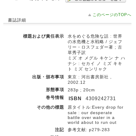
このページのTOPへ
書誌詳細
標題および責任表示
水をめぐる危険な話 : 世界
の水危機と水戦略 / ジェフ
リー・ロスフェダー著 ; 古
草秀子訳
ミズ オ メグル キケン ナ ハ
ナシ : セカイ ノ ミズ キキ
ト ミズ センリャク
出版・頒布事項
東京 : 河出書房新社 ,
2002.12
形態事項
283p ; 20cm
巻号情報
ISBN
4309242731
その他の標題
原タイトル:Every drop for
sale : our desperate
battle over water in a
world about to run out
注記
参考文献: p279-283