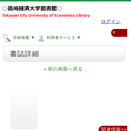
ログイン
≡
目録検索 ▼
利用者サービス ▼
書誌詳細
前の画面へ戻る
関連情報<<