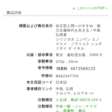
このページのTOPへ
書誌詳細
標題および責任表示
自立型人間へのすすめ : 能
力主義時代を生きる / 中島
弘明著
ジリツガタ ニンゲン エノ
ススメ : ノウリョク シュギ
ジダイ オ イキル
出版・頒布事項
東京 : 巌松堂出版 , 2000.9
形態事項
223p ; 20cm
巻号情報
ISBN
4873569133
学情ID
BA62347703
本文言語コード
日本語
著者標目リンク
中島, 弘明
ナカジマ, ヒロアキ <>
分類標目
人生訓．教訓 NDC9:159.4
分類標目
学術一般・ジャ－ナリズ
ム・図書館・書誌