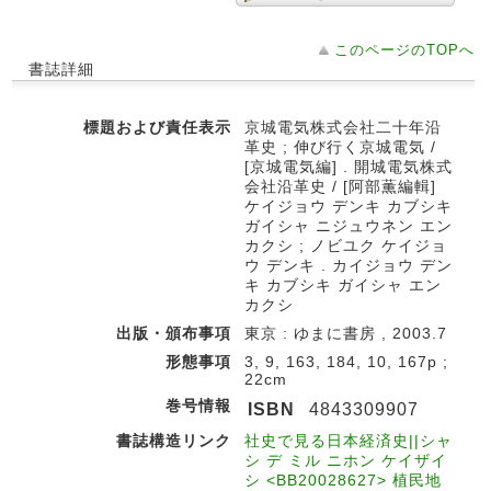
このページのTOPへ
書誌詳細
標題および責任表示
京城電気株式会社二十年沿
革史 ; 伸び行く京城電気 /
[京城電気編] . 開城電気株式
会社沿革史 / [阿部薫編輯]
ケイジョウ デンキ カブシキ
ガイシャ ニジュウネン エン
カクシ ; ノビユク ケイジョ
ウ デンキ . カイジョウ デン
キ カブシキ ガイシャ エン
カクシ
出版・頒布事項
東京 : ゆまに書房 , 2003.7
形態事項
3, 9, 163, 184, 10, 167p ;
22cm
巻号情報
ISBN
4843309907
書誌構造リンク
社史で見る日本経済史||シャ
シ デ ミル ニホン ケイザイ
シ <BB20028627> 植民地