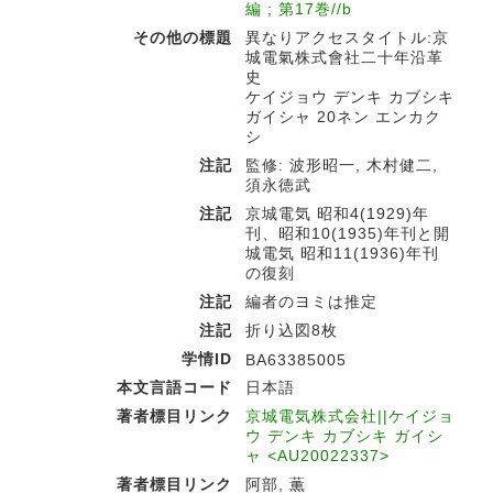
編 ; 第17巻//b
その他の標題
異なりアクセスタイトル:京
城電氣株式會社二十年沿革
史
ケイジョウ デンキ カブシキ
ガイシャ 20ネン エンカク
シ
注記
監修: 波形昭一, 木村健二,
須永徳武
注記
京城電気 昭和4(1929)年
刊、昭和10(1935)年刊と開
城電気 昭和11(1936)年刊
の復刻
注記
編者のヨミは推定
注記
折り込図8枚
学情ID
BA63385005
本文言語コード
日本語
著者標目リンク
京城電気株式会社||ケイジョ
ウ デンキ カブシキ ガイシ
ャ <AU20022337>
著者標目リンク
阿部, 薫