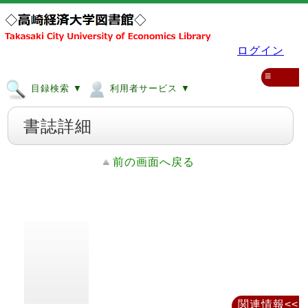
ログイン
≡
目録検索 ▼
利用者サービス ▼
書誌詳細
前の画面へ戻る
関連情報<<