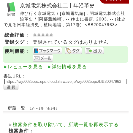
京城電気株式会社二十年沿革史
伸び行く京城電気 / [京城電気編] . 開城電気株式会社
沿革史 / [阿部薫編輯]. -- ゆまに書房, 2003. -- (社史
で見る日本経済史 ; 植民地編 ; 第17巻). <BB20047963>
総合評価：
登録タグ：
登録されているタグはありません
便利機能：
レビューを見る
詳細情報を見る
書誌URL：
所蔵一覧
1件～1件（全1件）
検索条件を取り除いて、所蔵一覧を再表示する
検索条件：