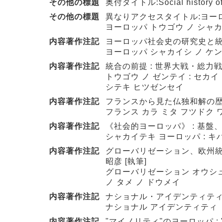
その他の標題
奥付タイトル:Social history of th
その他の標題
異なりアクセスタイトル:ヨーロ
ヨーロッパ トウゴウ ノ シャカ
内容著作注記
ヨーロッパ社会史の研究史と統合
ヨーロッパ シャカイシ ノ ケン
内容著作注記
統合の前提 : 世界大戦・総力戦
トウゴウ ノ ゼンテイ : セカ
シテキ ヒツゼンセイ
内容著作注記
フランスから見た仏独和解の歴史と
フランス カラ ミタ フツドク ワ
内容著作注記
《社会的ヨーロッパ》 : 基盤、
シャカイテキ ヨーロッパ : キ
内容著作注記
グローバリゼーション、欧州統合
昭彦 [執筆]
グローバリゼーション オウシュウ
ノ タメ ノ ドウメイ
内容著作注記
ナショナル・アイデンティティとい
ナショナル アイデンティティ ト 
内容著作注記
"マイノリティ"のヨーロッパ :