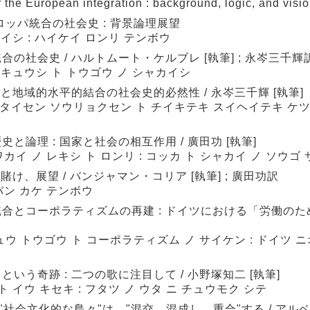
e European integration : background, logic, and visi
ッパ統合の社会史 : 背景論理展望
イシ : ハイケイ ロンリ テンボウ
の社会史 / ハルトムート・ケルブレ [執筆] ; 永岑三千輝
キュウシ ト トウゴウ ノ シャカイシ
と地域的水平的結合の社会史的必然性 / 永岑三千輝 [執筆]
イ タイセン ソウリョクセン ト チイキテキ スイヘイテキ ケ
論理 : 国家と社会の相互作用 / 廣田功 [執筆]
カイ ノ レキシ ト ロンリ : コッカ ト シャカイ ノ ソウゴ
賭け、展望 / バンジャマン・コリア [執筆] ; 廣田功訳
バン カケ テンボウ
とコーポラティズムの再建 : ドイツにおける「労働のため
 トウゴウ ト コーポラティズム ノ サイケン : ドイツ 
う奇跡 : 二つの歌に注目して / 小野塚知二 [執筆]
イウ キセキ : フタツ ノ ウタ ニ チュウモク シテ
 "社会文化的な島々"は、"混交、混成し、重合"する / ア