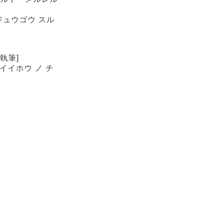
ジュウゴウ スル
執筆]
タイイホウ ノ チ