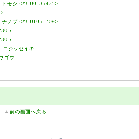
 トモジ <AU00135435>
9>
ミチノブ <AU01051709>
0.7
0.7
-- ニジッセイキ
ウゴウ
前の画面へ戻る