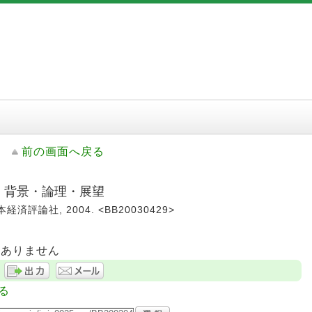
前の画面へ戻る
: 背景・論理・展望
経済評論社, 2004. <BB20030429>
はありません
る