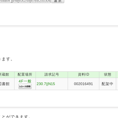
きます。
所蔵館
配置場所
請求記号
資料ID
状態
4F一般
図書館
230.7||N15
002016491
配架中
ことができます。