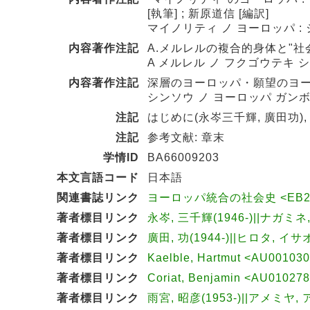
[執筆] ; 新原道信 [編訳]
マイノリティ ノ ヨーロッパ :
内容著作注記
A.メルレルの複合的身体と"社会文
A メルレル ノ フクゴウテキ 
内容著作注記
深層のヨーロッパ・願望のヨーロッ
シンソウ ノ ヨーロッパ ガンボウ
注記
はじめに(永岑三千輝, 廣田功),
注記
参考文献: 章末
学情ID
BA66009203
本文言語コード
日本語
関連書誌リンク
ヨーロッパ統合の社会史 <EB20
著者標目リンク
永岑, 三千輝(1946-)||ナガミネ
著者標目リンク
廣田, 功(1944-)||ヒロタ, イサオ
著者標目リンク
Kaelble, Hartmut <AU00103
著者標目リンク
Coriat, Benjamin <AU01027
著者標目リンク
雨宮, 昭彦(1953-)||アメミヤ, 