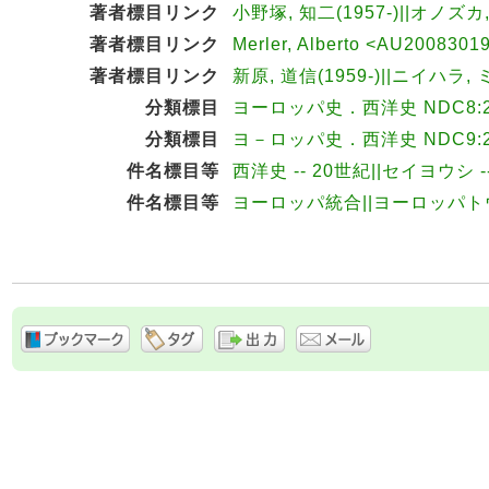
著者標目リンク
小野塚, 知二(1957-)||オノズカ,
著者標目リンク
Merler, Alberto <AU2008301
著者標目リンク
新原, 道信(1959-)||ニイハラ, 
分類標目
ヨーロッパ史．西洋史 NDC8:23
分類標目
ヨ－ロッパ史．西洋史 NDC9:23
件名標目等
西洋史 -- 20世紀||セイヨウシ 
件名標目等
ヨーロッパ統合||ヨーロッパト