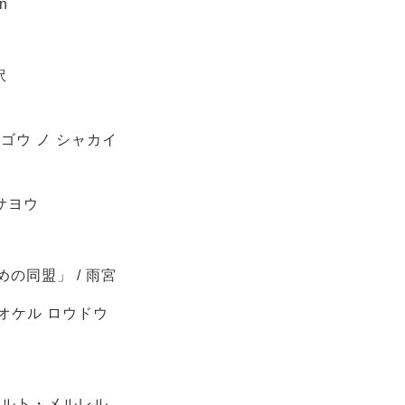
on
訳
ツゴウ ノ シャカイ
 サヨウ
の同盟」 / 雨宮
ニオケル ロウドウ
ルベルト・メルレル