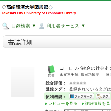
目録検索 ▼
利用者サービス ▼
書誌詳細
ヨーロッパ統合の社会史 
永岑三千輝, 廣田功編著. -- 日本
総合評価：
登録タグ：
登録されているタグ
便利機能：
レビューを見る
詳細情報を見