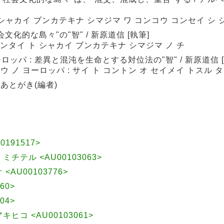
 シャカイ ブンカテキナ シマジマ ワ コンコウ コンセイ シ 
化的な島々"の"智" / 新原道信 [執筆]
シンタイ ト シャカイ ブンカテキナ シマジマ ノ チ
パ : 差異と混沌を生命とする対位法の"智" / 新原道信 [
 ノ ヨーロッパ : サイ ト コントン オ セイメイ トスル 
 あとがき(編者)
191517>
, ミチテル <AU00103063>
 <AU00103776>
060>
804>
アキヒコ <AU00103061>