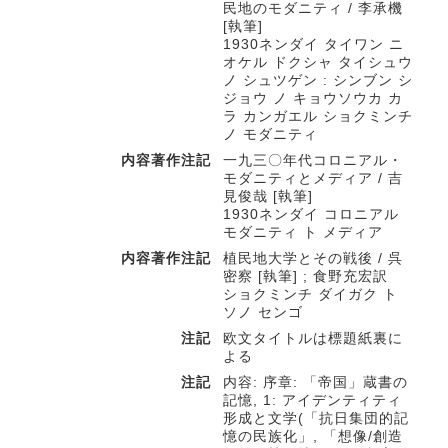
民地のモダニティ / 李承機
[執筆]
1930ネンダイ タイワン ニ
オケル ドクシャ タイシュウ
ノ シュツゲン : シンブン シ
ジョウ ノ キョウソウカ カ
ラ カンガエル ショクミンチ
ノ モダニティ
内容著作注記
一九三〇年代コロニアル・
モダニティとメディア / 吉
見俊哉 [執筆]
1930ネンダイ コロニアル
モダニティ ト メディア
内容著作注記
植民地大学とその戦後 / 呉
密察 [執筆] ; 食野充宏訳
ショクミンチ ダイガク ト
ソノ センゴ
注記
欧文タイトルは標題紙裏に
よる
注記
内容: 序章: 「帝国」蔵書の
記憶, 1: アイデンティティ
形成と文学(「抗日集団的記
憶の民族化」, 「想像/創造