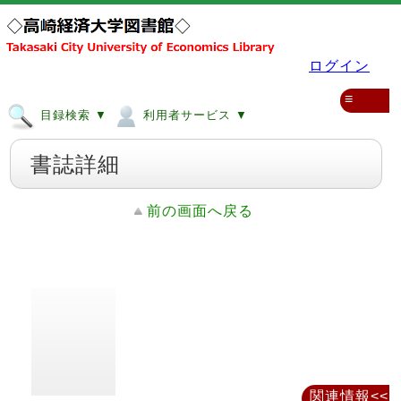
ログイン
≡
目録検索 ▼
利用者サービス ▼
書誌詳細
前の画面へ戻る
関連情報<<