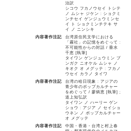
治訳
シコウ フカノウセイ トシテ
ノ ムシャ ジケン : ショクミ
ンチセイ ゲンジュウミンセ
イ ト ショクミンチテキ サ
イ ノ ニンシキ
内容著作注記
台湾原住民文学における
「霧社」の記憶をめぐって :
不可能性からの対話 / 垂水
千恵 [執筆]
タイワン ゲンジュウミン ブ
ンガク ニオケル ムシャ ノ
キオク オ メグッテ : フカノ
ウセイ カラノ タイワ
内容著作注記
台湾の哈日現象 : アジアの
青少年のポップカルチャー
をめぐって / 廖炳恵 [執筆] ;
道上知弘訳
タイワン ノ ハーリー ゲン
ショウ : アジア ノ セイショ
ウネン ノ ポップカルチャー
オ メグッテ
内容著作注記
中国・香港・台湾と村上春
樹 : 都市現代化のメルクマ