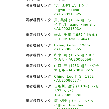
著者標目リンク
*呉, 密察||ゴ, ミツサ
ツ||wu, mi cha
<AU20031302>
著者標目リンク
黄, 英哲 (1956-)||コウ, エ
イテツ||huang, ying zhe
<AU20031303>
著者標目リンク
垂水, 千恵 (1957-)||タルミ,
チエ <AU20031304>
著者標目リンク
Hsiau, A-chin, 1963-
<AU20086055>
著者標目リンク
和泉, 司 (1975-)||イズミ,
ツカサ <AU20086056>
著者標目リンク
山口, 守 (1953-)||ヤマグチ,
マモル <AU20078051>
著者標目リンク
Ching, Leo T. S., 1962-
<AU20086057>
著者標目リンク
長谷川, 健治 (1976-)||ハセ
ガワ, ケンジ
<AU20086058>
著者標目リンク
廖, 炳惠||リョウ, ヘイケ
イ||liao, bing hui