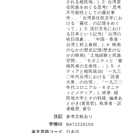
される植民地」), 2: 台湾原
住民族をめぐる思考(「思考
不可能性としての霧社事
件」, 「台湾原住民文学にお
ける「霧社」の記憶をめぐ
って」), 3: 流行文化におけ
る日本という記号(「台湾の
哈日現象」, 「中国・香港・
台湾と村上春樹」), 4: 映画
のなかの歴史記憶/歴史のな
かの映画(「土地経験と民族
空間」, 「モダニティと「被
植民者の主体性」」), 5: メ
ディアと植民統治(「一九三
〇年代台湾における「読者
大衆」の出現」, 「一九三〇
年代コロニアル・モダニテ
ィとメディア」), 終章: 植
民地大学とその戦後, 編者あ
とがき(黄英哲), 執筆者・訳
者略歴, 索引
注記
参考文献あり
学情ID
BA7222810X
本文言語コード
日本語