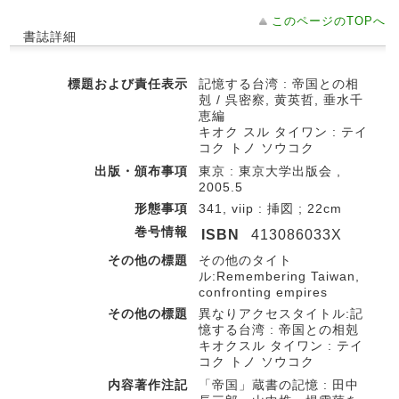
このページのTOPへ
書誌詳細
標題および責任表示
記憶する台湾 : 帝国との相
剋 / 呉密察, 黄英哲, 垂水千
恵編
キオク スル タイワン : テイ
コク トノ ソウコク
出版・頒布事項
東京 : 東京大学出版会 ,
2005.5
形態事項
341, viip : 挿図 ; 22cm
巻号情報
ISBN
413086033X
その他の標題
その他のタイト
ル:Remembering Taiwan,
confronting empires
その他の標題
異なりアクセスタイトル:記
憶する台湾 : 帝国との相剋
キオクスル タイワン : テイ
コク トノ ソウコク
内容著作注記
「帝国」蔵書の記憶 : 田中