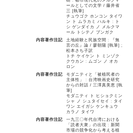
ールとしての文学 / 藤井省
三 [執筆]
チュウゴク ホンコン タイワ
ン ト ムラカミ ハルキ : ト
シ ゲンダイカ ノ メルクマ
ール トシテノ ブンガク
内容著作注記
土地経験と民族空間 : 『無
言の丘』論 / 廖朝陽 [執筆] ;
松本さち子訳
トチ ケイケン ト ミンゾク
クウカン : ムゴン ノ オカ
ロン
内容著作注記
モダニティと「被植民者の
主体性」 : 台湾映画史研究
からの対話 / 三澤真美恵 [執
筆]
モダニティ ト ヒショクミン
シャ ノ シュタイセイ : タイ
ワン エイガシ ケンキュウ
カラノ タイワ
内容著作注記
一九三〇年代台湾における
「読者大衆」の出現 : 新聞
市場の競争化から考える植