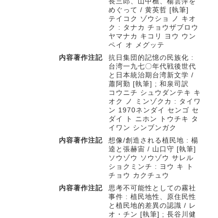
長三郎、山中樵、楊雲萍を
めぐって / 黄英哲 [執筆]
テイコク ゾウショ ノ キオ
ク : タナカ チョウザブロウ
ヤマナカ キコリ ヨウ ウン
ペイ オ メグッテ
内容著作注記
抗日集団的記憶の民族化 :
台湾一九七〇年代戦後世代
と日本統治期台湾新文学 /
蕭阿勤 [執筆] ; 和泉司訳
コウニチ シュウダンテキ キ
オク ノ ミンゾクカ : タイワ
ン 1970ネンダイ センゴ セ
ダイ ト ニホン トウチキ タ
イワン シンブンガク
内容著作注記
想像/創造される植民地 : 楊
逵と張赫宙 / 山口守 [執筆]
ソウゾウ ソウゾウ サレル
ショクミンチ : ヨウ キ ト
チョウ カクチュウ
内容著作注記
思考不可能性としての霧社
事件 : 植民地性、原住民性
と植民地的差異の認識 / レ
オ・チン [執筆] ; 長谷川健