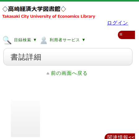
ログイン
≡
目録検索 ▼
利用者サービス ▼
書誌詳細
前の画面へ戻る
関連情報<<