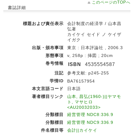
このページのTOPへ
書誌詳細
標題および責任表示
会計制度の経済学 / 山本昌
弘著
カイケイ セイド ノ ケイザ
イガク
出版・頒布事項
東京 : 日本評論社 , 2006.3
形態事項
v, 258p : 挿図 ; 20cm
巻号情報
ISBN
4535554587
注記
参考文献: p245-255
学情ID
BA76157954
本文言語コード
日本語
著者標目リンク
山本, 昌弘(1960-)||ヤマモ
ト, マサヒロ
<AU20032033>
分類標目
経営管理 NDC8:336.9
分類標目
経営管理 NDC9:336.9
件名標目等
会計||カイケイ