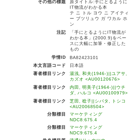
その他の標題
原タイトル:手にとるように
IT物流がわかる本
テ ニ トル ヨウ ニ アイティ
ー ブツリュウ ガ ワカル ホ
ン
注記
「手にとるようにIT物流が
わかる本」(2000.9)をベー
スに大幅に加筆・修正した
もの
学情ID
BA82423101
本文言語コード
日本語
著者標目リンク
湯浅, 和夫(1946-)||ユアサ,
カズオ <AU00120676>
著者標目リンク
内田, 明美子(1964-)||ウチ
ダ, ハルコ <AU00100979>
著者標目リンク
芝田, 稔子||シバタ, トシコ
<AU20068504>
分類標目
マーケティング
NDC8:675.4
分類標目
マーケティング
NDC9:675.4