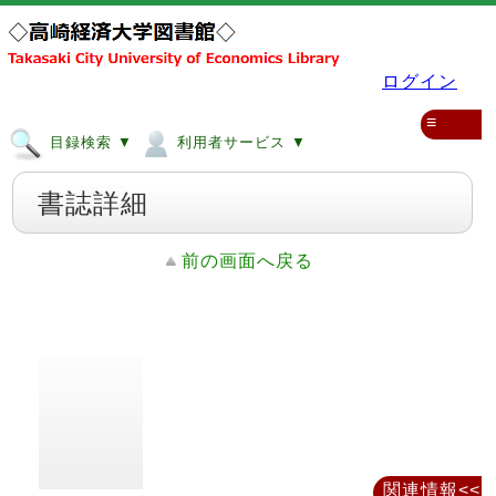
ログイン
≡
目録検索 ▼
利用者サービス ▼
書誌詳細
前の画面へ戻る
関連情報<<