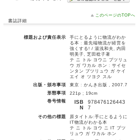
このページのTOPへ
書誌詳細
標題および責任表示
手にとるように物流がわか
る本 : 最先端物流が経営を
強くする! / 湯浅和夫, 内田
明美子, 芝田稔子著
テ ニ トル ヨウニ ブツリュ
ウ ガ ワカル ホン : サイセ
ンタン ブツリュウ ガ ケイ
エイ オ ツヨク スル
出版・頒布事項
東京 : かんき出版 , 2007.7
形態事項
221p ; 19cm
巻号情報
ISB
978476126443
N
7
その他の標題
原タイトル:手にとるように
IT物流がわかる本
テ ニ トル ヨウ ニ IT ブツ
リュウ ガ ワカル ホン