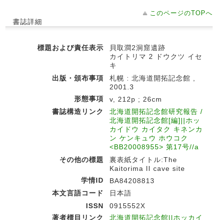
このページのTOPへ
書誌詳細
標題および責任表示
貝取澗2洞窟遺跡
カイトリマ 2 ドウクツ イセ
キ
出版・頒布事項
札幌 : 北海道開拓記念館 ,
2001.3
形態事項
v, 212p ; 26cm
書誌構造リンク
北海道開拓記念館研究報告 /
北海道開拓記念館[編]||ホッ
カイドウ カイタク キネンカ
ン ケンキュウ ホウコク
<BB20008955> 第17号//a
その他の標題
裏表紙タイトル:The
Kaitorima II cave site
学情ID
BA84208813
本文言語コード
日本語
ISSN
0915552X
著者標目リンク
北海道開拓記念館||ホッカイ