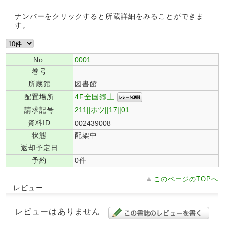
ナンバーをクリックすると所蔵詳細をみることができま
す。
No.
0001
巻号
所蔵館
図書館
4F全国郷土
配置場所
請求記号
211||ホツ||17||01
資料ID
002439008
状態
配架中
返却予定日
予約
0件
このページのTOPへ
レビュー
レビューはありません