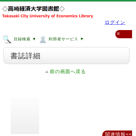
ログイン
≡
目録検索 ▼
利用者サービス ▼
書誌詳細
前の画面へ戻る
関連情報<<