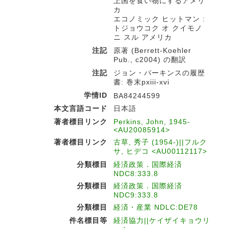
上国を食い物にするアメリ
カ
エコノミック ヒットマン :
トジョウコク オ クイモノ
ニ スル アメリカ
注記
原著 (Berrett-Koehler
Pub., c2004) の翻訳
注記
ジョン・パーキンスの履歴
書: 巻末pxiii-xvi
学情ID
BA84244599
本文言語コード
日本語
著者標目リンク
Perkins, John, 1945-
<AU20085914>
著者標目リンク
古草, 秀子 (1954-)||フルク
サ, ヒデコ <AU00112117>
分類標目
経済政策．国際経済
NDC8:333.8
分類標目
経済政策．国際経済
NDC9:333.8
分類標目
経済・産業 NDLC:DE78
件名標目等
経済協力||ケイザイキョウリ