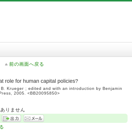
前の画面へ戻る
at role for human capital policies?
. Krueger ; edited and with an introduction by Benjamin
T Press, 2005. <BB20095850>
はありません
る