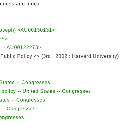
erences and index
Joseph) <AU00130131>
65>
44- <AU00122273>
blic Policy <> (3rd : 2002 : Harvard University)
 States -- Congresses
policy -- United States -- Congresses
ates -- Congresses
y -- Congresses
Congresses