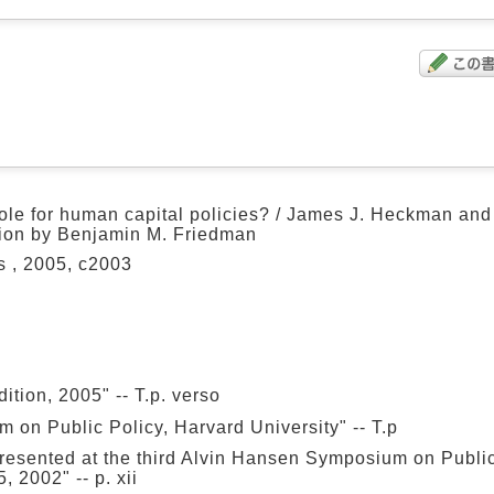
 role for human capital policies? / James J. Heckman and
ction by Benjamin M. Friedman
s , 2005, c2003
ition, 2005" -- T.p. verso
on Public Policy, Harvard University" -- T.p
presented at the third Alvin Hansen Symposium on Public
, 2002" -- p. xii