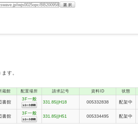
きます。
所蔵館
配置場所
請求記号
資料ID
状態
3F一般
図書館
331.85||H18
005332838
配架中
3F一般
図書館
331.85||H51
005334495
配架中