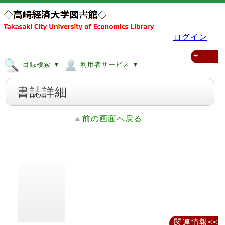
ログイン
≡
目録検索 ▼
利用者サービス ▼
書誌詳細
前の画面へ戻る
関連情報<<