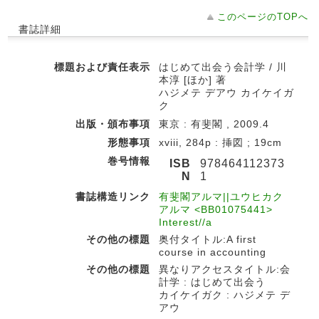
このページのTOPへ
書誌詳細
標題および責任表示
はじめて出会う会計学 / 川
本淳 [ほか] 著
ハジメテ デアウ カイケイガ
ク
出版・頒布事項
東京 : 有斐閣 , 2009.4
形態事項
xviii, 284p : 挿図 ; 19cm
巻号情報
ISB
978464112373
N
1
書誌構造リンク
有斐閣アルマ||ユウヒカク
アルマ <BB01075441>
Interest//a
その他の標題
奥付タイトル:A first
course in accounting
その他の標題
異なりアクセスタイトル:会
計学 : はじめて出会う
カイケイガク : ハジメテ デ
アウ