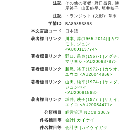
注記
その他の著者: 野口昌良, 勝
尾裕子, 山田純平, 坂井映子
注記
トランジット (文献): 章末
学情ID
BA89856898
本文言語コード
日本語
著者標目リンク
川本, 淳(1965-2014)||カワ
モト, ジュン
<AU00113774>
著者標目リンク
野口, 昌良(1967-)||ノグチ,
マサヨシ <AU20063787>
著者標目リンク
勝尾, 裕子(1972-)||カツオ,
ユウコ <AU20044856>
著者標目リンク
山田, 純平(1974-)||ヤマダ,
ジュンペイ
<AU20081568>
著者標目リンク
坂井, 映子(1977-)||サカイ,
エイコ <AU20054471>
分類標目
経営管理 NDC9:336.9
件名標目等
会計||カイケイ
件名標目等
会計学||カイケイガク