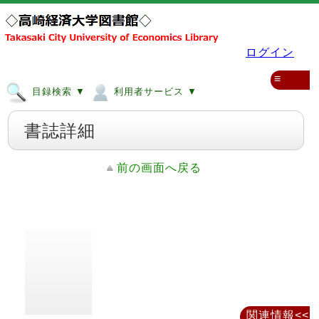
ログイン
≡
目録検索 ▼
利用者サービス ▼
書誌詳細
前の画面へ戻る
関連情報<<