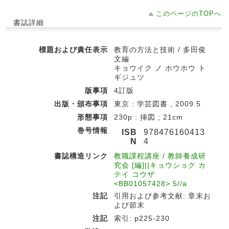
このページのTOPへ
書誌詳細
標題および責任表示
教育の方法と技術 / 多田俊
文編
キョウイク ノ ホウホウ ト
ギジュツ
版事項
4訂版
出版・頒布事項
東京 : 学芸図書 , 2009.5
形態事項
230p : 挿図 ; 21cm
巻号情報
ISB
978476160413
N
4
書誌構造リンク
教職課程講座 / 教師養成研
究会 [編]||キョウショク カ
テイ コウザ
<BB01057428> 5//a
注記
引用および参考文献: 章末お
よび節末
注記
索引: p225-230