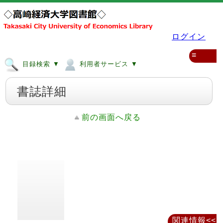
ログイン
≡
目録検索 ▼
利用者サービス ▼
書誌詳細
前の画面へ戻る
関連情報<<