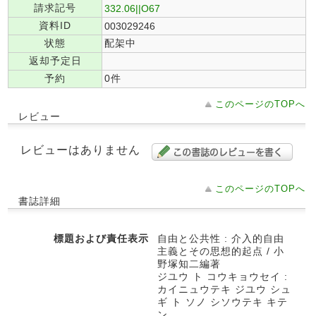
請求記号
332.06||O67
資料ID
003029246
状態
配架中
返却予定日
予約
0件
このページのTOPへ
レビュー
レビューはありません
このページのTOPへ
書誌詳細
標題および責任表示
自由と公共性 : 介入的自由
主義とその思想的起点 / 小
野塚知二編著
ジユウ ト コウキョウセイ :
カイニュウテキ ジユウ シュ
ギ ト ソノ シソウテキ キテ
ン