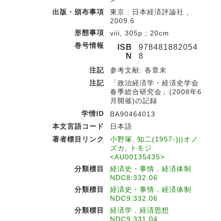
出版・頒布事項
東京 : 日本経済評論社 ,
2009.6
形態事項
viii, 305p ; 20cm
巻号情報
ISB
978481882054
N
8
注記
参考文献: 各章末
注記
「政治経済学・経済史学会
春季総合研究会」(2008年6
月開催)の記録
学情ID
BA90464013
本文言語コード
日本語
著者標目リンク
小野塚, 知二(1957-)||オノ
ズカ, トモジ
<AU00135435>
分類標目
経済史・事情．経済体制
NDC8:332.06
分類標目
経済史・事情．経済体制
NDC9:332.06
分類標目
経済学．経済思想
NDC9:331.04