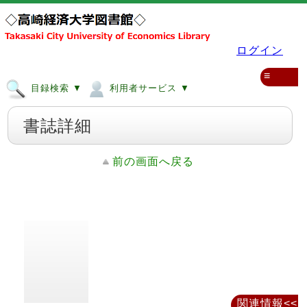
ログイン
≡
目録検索 ▼
利用者サービス ▼
書誌詳細
前の画面へ戻る
関連情報<<