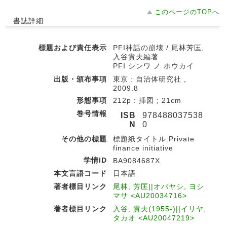
このページのTOPへ
書誌詳細
標題および責任表示
PFI神話の崩壊 / 尾林芳匡,
入谷貴夫編著
PFI シンワ ノ ホウカイ
出版・頒布事項
東京 : 自治体研究社 ,
2009.8
形態事項
212p : 挿図 ; 21cm
巻号情報
ISB
978488037538
N
0
その他の標題
標題紙タイトル:Private
finance initiative
学情ID
BA9084687X
本文言語コード
日本語
著者標目リンク
尾林, 芳匡||オバヤシ, ヨシ
マサ <AU20034716>
著者標目リンク
入谷, 貴夫(1955-)||イリヤ,
タカオ <AU20047219>