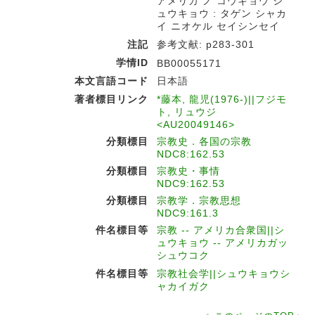
アメリカ ノ コウキョウ シ
ュウキョウ : タゲン シャカ
イ ニオケル セイシンセイ
注記
参考文献: p283-301
学情ID
BB00055171
本文言語コード
日本語
著者標目リンク
*藤本, 龍児(1976-)||フジモ
ト, リュウジ
<AU20049146>
分類標目
宗教史．各国の宗教
NDC8:162.53
分類標目
宗教史・事情
NDC9:162.53
分類標目
宗教学．宗教思想
NDC9:161.3
件名標目等
宗教 -- アメリカ合衆国||シ
ュウキョウ -- アメリカガッ
シュウコク
件名標目等
宗教社会学||シュウキョウシ
ャカイガク