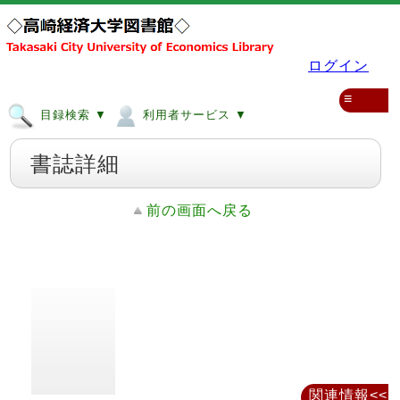
ログイン
≡
目録検索 ▼
利用者サービス ▼
書誌詳細
前の画面へ戻る
関連情報<<