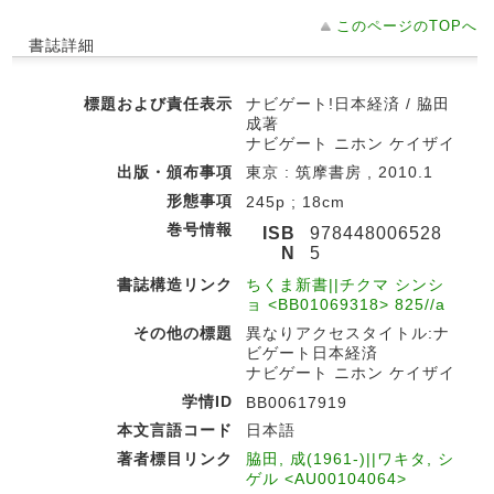
このページのTOPへ
書誌詳細
標題および責任表示
ナビゲート!日本経済 / 脇田
成著
ナビゲート ニホン ケイザイ
出版・頒布事項
東京 : 筑摩書房 , 2010.1
形態事項
245p ; 18cm
巻号情報
ISB
978448006528
N
5
書誌構造リンク
ちくま新書||チクマ シンシ
ョ <BB01069318> 825//a
その他の標題
異なりアクセスタイトル:ナ
ビゲート日本経済
ナビゲート ニホン ケイザイ
学情ID
BB00617919
本文言語コード
日本語
著者標目リンク
脇田, 成(1961-)||ワキタ, シ
ゲル <AU00104064>