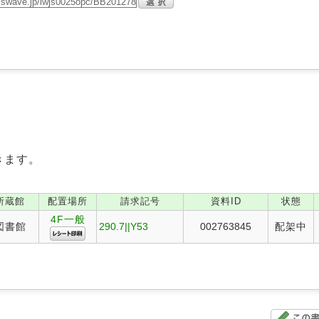
きます。
所蔵館
配置場所
請求記号
資料ID
状態
4F一般
図書館
290.7||Y53
002763845
配架中