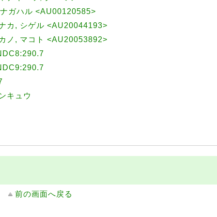
 ナガハル <AU00120585>
ヤナカ, シゲル <AU20044193>
ナカノ, マコト <AU20053892>
C8:290.7
C9:290.7
7
ケンキュウ
前の画面へ戻る