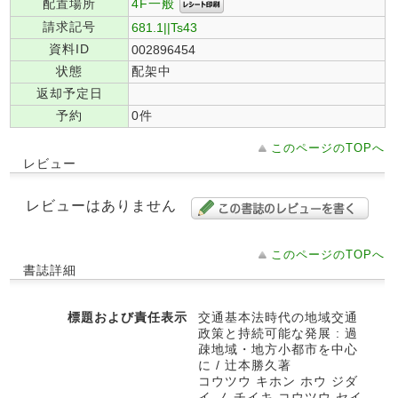
4F一般
配置場所
請求記号
681.1||Ts43
資料ID
002896454
状態
配架中
返却予定日
予約
0件
このページのTOPへ
レビュー
レビューはありません
このページのTOPへ
書誌詳細
標題および責任表示
交通基本法時代の地域交通
政策と持続可能な発展 : 過
疎地域・地方小都市を中心
に / 辻本勝久著
コウツウ キホン ホウ ジダ
イ ノ チイキ コウツウ セイ