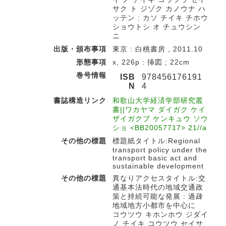
サク ト ジゾク カノウナ ハ
ッテン : カソ チイキ チホウ
ショウトシ オ チュウシン
ニ
出版・頒布事項
東京 : 白桃書房 , 2011.10
形態事項
x, 226p : 挿図 ; 22cm
巻号情報
ISB
978456176191
N
4
書誌構造リンク
和歌山大学経済学部研究叢
書||ワカヤマ ダイガク ケイ
ザイガクブ ケンキュウ ソウ
ショ <BB20057717> 21//a
その他の標題
標題紙タイトル:Regional
transport policy under the
transport basic act and
sustainable development
その他の標題
異なりアクセスタイトル:交
通基本法時代の地域交通政
策と持続可能な発展 : 過疎
地域地方小都市を中心に
コウツウ キホンホウ ジダイ
ノ チイキ コウツウ セイサ