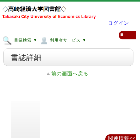
ログイン
≡
目録検索 ▼
利用者サービス ▼
書誌詳細
前の画面へ戻る
関連情報<<