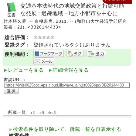
交通基本法時代の地域交通政策と持続可能
な発展 : 過疎地域・地方小都市を中心に
辻本勝久著. -- 白桃書房, 2011. -- (和歌山大学経済学部研究
叢書 ; 21). <BB20144433>
総合評価：
登録タグ：
登録されているタグはありません
便利機能：
レビューを見る
詳細情報を見る
書誌URL：
所蔵一覧
1件～2件（全2件）
検索条件を取り除いて、所蔵一覧を再表示する
検索条件：