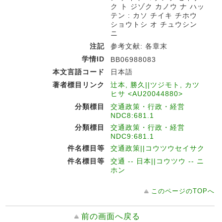
ク ト ジゾク カノウ ナ ハッ
テン : カソ チイキ チホウ
ショウトシ オ チュウシン
ニ
注記
参考文献: 各章末
学情ID
BB06988083
本文言語コード
日本語
著者標目リンク
辻本, 勝久||ツジモト, カツ
ヒサ <AU20044880>
分類標目
交通政策・行政・経営
NDC8:681.1
分類標目
交通政策・行政・経営
NDC9:681.1
件名標目等
交通政策||コウツウセイサク
件名標目等
交通 -- 日本||コウツウ -- ニ
ホン
このページのTOPへ
前の画面へ戻る